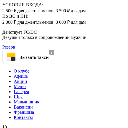
УСЛОВИЯ ВХОДА:
2 500 ₽ для джентльменов, 3 500 ₽ для дам
По ВС и ПН:
2 000 ₽ для джентльменов, 3 000 ₽ для дам
Действует FC/DC
Девушки только в сопровождении мужчин
Резерв
Вызвать такси
О клубе
Афиша
Акции
Меню
Галерея
Шоу
Мальчишник
Вакансии
Франшиза
Контакты
18+